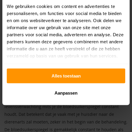
Testresultaten kunnen in de Petnostics app worden opslagen.
We gebruiken cookies om content en advertenties te
Zeker bij diabetes is het interessant om de lange termijn
personaliseren, om functies voor social media te bieden
ontwikkelingen in de bloedsuikerspiegel in de gaten te
en om ons websiteverkeer te analyseren. Ook delen we
informatie over uw gebruik van onze site met onze
houden. Bovendien levert dit voor de dierenarts relevante
partners voor social media, adverteren en analyse. Deze
informatie op.
partners kunnen deze gegevens combineren met andere
Petnostics Diabetes Test Strips
informatie die u aan ze heeft verstrekt of die ze hebben
verzameld op basis van uw gebruik van hun services.
Hond en Kat
Net als mensen krijgen steeds meer huisdieren diabetes.
Alles toestaan
Vaak ligt dat aan de kwaliteit van de voeding, maar ook is er
het effect van het steeds ouder worden.
Aanpassen
Een hond of je kat met diabetes heeft een goede
levensverwachting mits je de bloedsuikerspiegel constant
houdt. Dat betekent dat je vaak met je huisdier naar de
dierenarts zal moeten, zeker in het begin van de behandeling.
De bloedsuikerspiegel is gemakkelijk constant te houden als