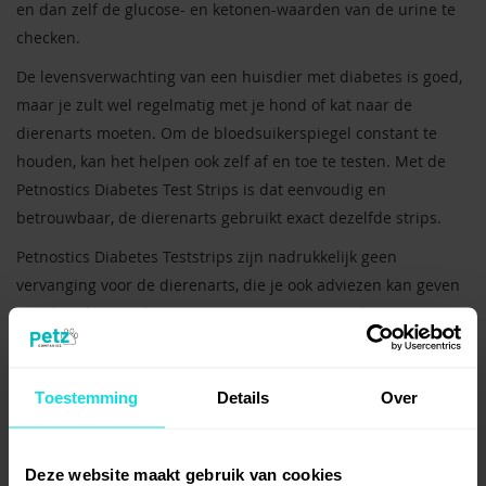
en dan zelf de glucose- en ketonen-waarden van de urine te
checken.
De levensverwachting van een huisdier met diabetes is goed,
maar je zult wel regelmatig met je hond of kat naar de
dierenarts moeten. Om de bloedsuikerspiegel constant te
houden, kan het helpen ook zelf af en toe te testen. Met de
Petnostics Diabetes Test Strips is dat eenvoudig en
betrouwbaar, de dierenarts gebruikt exact dezelfde strips.
Petnostics Diabetes Teststrips zijn nadrukkelijk geen
vervanging voor de dierenarts, die je ook adviezen kan geven
over het dieet en beweging. De strips geven wel extra
zekerheid tussen de bezoeken aan de dierenarts in.
Als de Teststrips afwijkingen aangeeft in de glucosespiegel,
Toestemming
Details
Over
kun je dit dan ook direct met de dierenarts overleggen. Zo
kunnen afwijkingen eerder aan het licht komen dan pas bij de
volgende controle-afspraak.
Deze website maakt gebruik van cookies