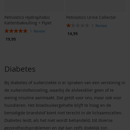
Petnostics Hydrophobic
Petnostics Urine Collector
Kattenbakvulling + Pipet
Rating:
1
Review
Rating:
20%
1
Review
14,95
100%
19,95
Diabetes
Bij diabetes of suikerziekte is er spraken van een verstoring in
de suikerstofwisseling, waarbij de alvleesklier geen of te
weinig insuline aanmaakt. Dat geldt voor ons, maar ook voor
huisdieren. Het bloedsuikergehalte blijft te hoog en de
benodigde brandstof komt niet terecht in de lichaamscellen.
Diabetes leidt, als het niet wordt behandeld, tot diverse
gezondheidsproblemen en dat kan zelfs dodelijk zijn.