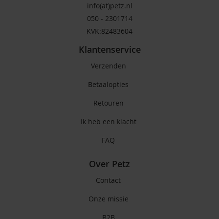
info(at)petz.nl
050 - 2301714
KVK:82483604
Klantenservice
Verzenden
Betaalopties
Retouren
Ik heb een klacht
FAQ
Over Petz
Contact
Onze missie
B2B