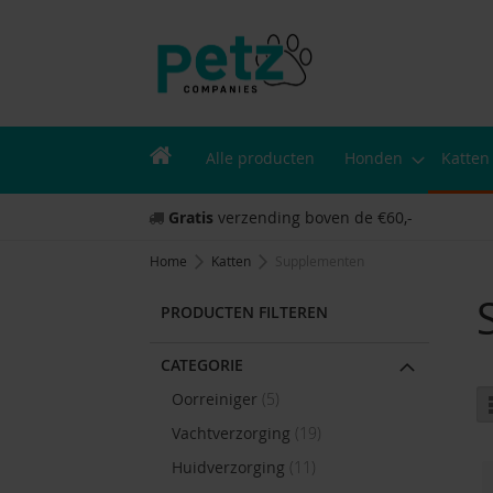
Alle producten
Honden
Katten
Gratis
verzending boven de €60,-
Home
Katten
Supplementen
PRODUCTEN FILTEREN
CATEGORIE
items
Oorreiniger
5
items
Vachtverzorging
19
items
Huidverzorging
11