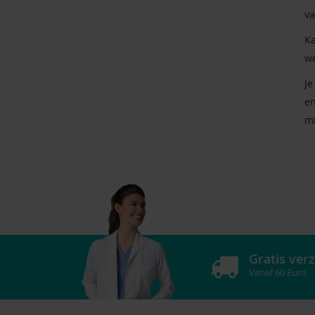
va
Ka
we
Je
en
mi
Gratis ver
Vanaf 60 Euro