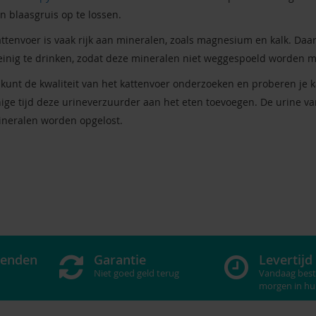
n blaasgruis op te lossen.
ttenvoer is vaak rijk aan mineralen, zoals magnesium en kalk. Daa
inig te drinken, zodat deze mineralen niet weggespoeld worden m
 kunt de kwaliteit van het kattenvoer onderzoeken en proberen je k
ige tijd deze urineverzuurder aan het eten toevoegen. De urine va
neralen worden opgelost.
zenden
Garantie
Levertijd
Niet goed geld terug
Vandaag best
morgen in hu