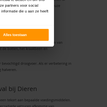
ze partners voor social
or dierenarts gaat spelen. Bij serieuze
nformatie die u aan ze heeft
Premium
Alles toestaan
 op de conditie van de gewrichten van
t de botten, het kraakbeen en
r bevochtigd droogvoer. Als er verbetering in
 halveren.
al bij Dieren
p een tekort aan bepaalde voedingsmiddelen.
erzadigde vetzuren afkomstig van