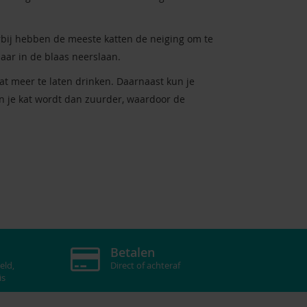
rbij hebben de meeste katten de neiging om te
aar in de blaas neerslaan.
at meer te laten drinken. Daarnaast kun je
n je kat wordt dan zuurder, waardoor de
Betalen
eld,
Direct of achteraf
is