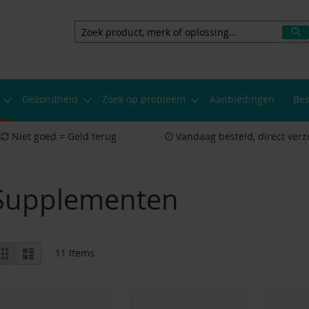
Z
Zoeken
Gezondheid
Zoek op probleem
Aanbiedingen
Bes
Niet goed = Geld terug
Vandaag besteld, direct ver
Supplementen
Bekijken
Rooster
Lijst
11
Items
als