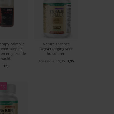
erapy Zalmolie
Nature's Stance
 voor soepele
Oogverzorging voor
ten en gezonde
huisdieren
vacht
Speciale
19,95
3,95
Adviesprijs
prijs
15,-