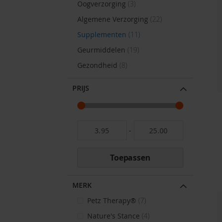
items
Oogverzorging
3
items
Algemene Verzorging
22
items
Supplementen
11
items
Geurmiddelen
19
items
Gezondheid
8
PRIJS
-
Toepassen
MERK
items
Petz Therapy®
7
items
Nature's Stance
4