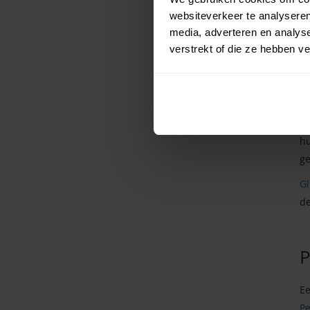
websiteverkeer te analyseren
kl
media, adverteren en analys
ge
verstrekt of die ze hebben v
P
Pe
hu
ge
G
de
P
Ee
Pe