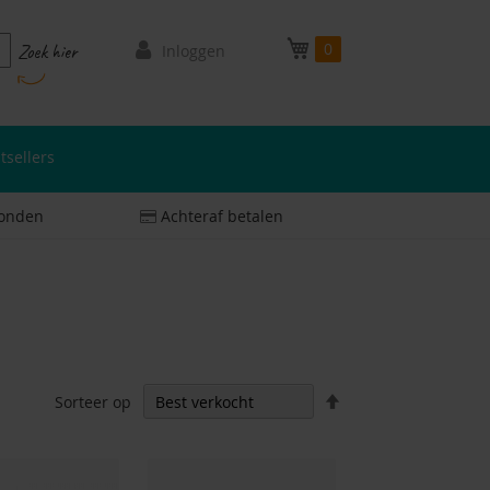
Mijn winkelwagen
0
oeken
Zoek hier
Inloggen
tsellers
zonden
Achteraf betalen
Aflopend
Sorteer op
sorteren