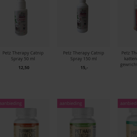
Petz Therapy Catnip
Petz Therapy Catnip
Petz Th
Spray 50 ml
Spray 150 ml
katten
gewrich
12,50
15,-
In winkelwagen
In winkelwagen
innenkort
verbaar
In winkelwagen