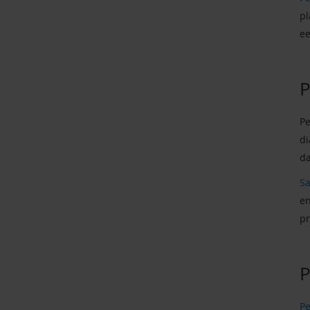
pl
ee
P
Pe
di
da
Sa
en
pr
P
Pe