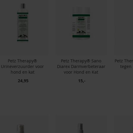
Petz Therapy®
Petz Therapy® Sano
Petz The
Urineverzuurder voor
Diarex Darmverbeteraar
tegen 
hond en kat
voor Hond en Kat
24,95
15,-
In winkelwagen
In winkelwagen
In winkelwagen
In winkelwagen