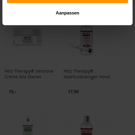
Aanpassen
Petz Therapy® Sensitive
Petz Therapy®
Crème Alle Dieren
Voorhuidreiniger Hond
15,-
17,50