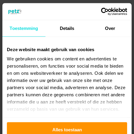
Petz Therapy® Elke Dag
Petz Therapy® Anti Vlooien
Shampoo
Shampoo voor hond en kat
15,-
15,-
Toestemming
Details
Over
Deze website maakt gebruik van cookies
We gebruiken cookies om content en advertenties te
personaliseren, om functies voor social media te bieden
en om ons websiteverkeer te analyseren. Ook delen we
informatie over uw gebruik van onze site met onze
partners voor social media, adverteren en analyse. Deze
partners kunnen deze gegevens combineren met andere
informatie die u aan ze heeft verstrekt of die ze hebben
Petz Therapy® Anti Klitten
Petz Therapy® Sanofor
Lotion Spray voor Hond en
Veendrenkstof Honden
verzameld op basis van uw gebruik van hun services.
Kat
Supplementen
15,-
19,95
Alles toestaan