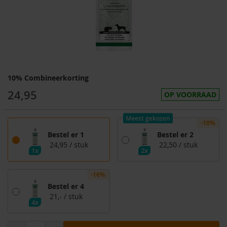
10% Combineerkorting
24,95
OP VOORRAAD
Meest gekozen
-10%
Bestel er 1
Bestel er 2
24,95
/ stuk
22,50
/ stuk
1x
2x
-16%
Bestel er 4
21,-
/ stuk
4x