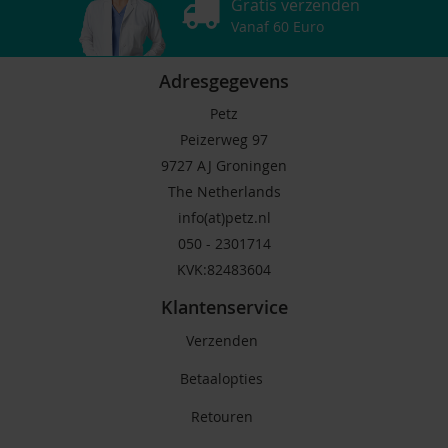
Gratis verzenden
Vanaf 60 Euro
Adresgegevens
Petz
Peizerweg 97
9727 AJ Groningen
The Netherlands
info(at)petz.nl
050 - 2301714
KVK:82483604
Klantenservice
Verzenden
Betaalopties
Retouren