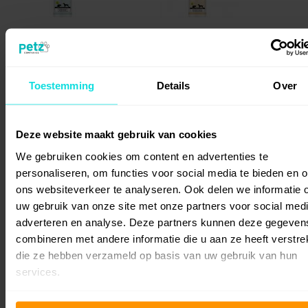
Petz Therapy® Anti Vlooien
Petz Therapy®
Shampoo voor hond en kat
Droogshampoo voor
Toestemming
Details
Over
Honden en Katten
15,-
15,-
Deze website maakt gebruik van cookies
We gebruiken cookies om content en advertenties te
personaliseren, om functies voor social media te bieden en 
ons websiteverkeer te analyseren. Ook delen we informatie 
uw gebruik van onze site met onze partners voor social medi
adverteren en analyse. Deze partners kunnen deze gegeven
combineren met andere informatie die u aan ze heeft verstrek
die ze hebben verzameld op basis van uw gebruik van hun
services.
Petz Therapy® Anti Klitten
Petz Therapy® Sanofor