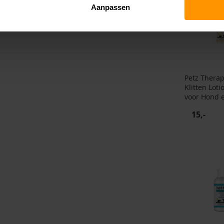
Aanpassen
Petz Thera
Klitten Loti
voor Hond 
15,-