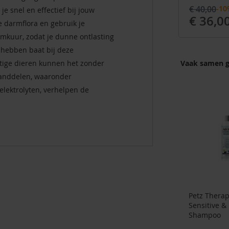
€ 40,00
-10
je snel en effectief bij jouw
€ 36,0
e darmflora en gebruik je
mkuur, zodat je dunne ontlasting
 hebben baat bij deze
tige dieren kunnen het zonder
Vaak samen g
tanddelen, waaronder
lektrolyten, verhelpen de
Petz Thera
Sensitive &
Shampoo