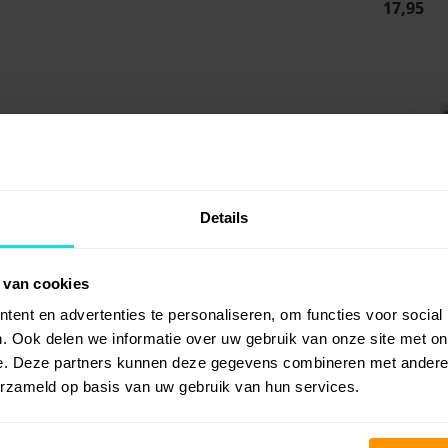
17,95
Details
Petz Thera
Droogsham
 van cookies
Honden en 
ent en advertenties te personaliseren, om functies voor social
15,-
. Ook delen we informatie over uw gebruik van onze site met on
e. Deze partners kunnen deze gegevens combineren met andere i
erzameld op basis van uw gebruik van hun services.