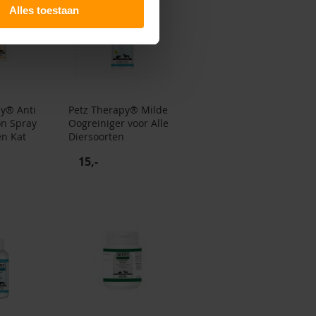
Alles toestaan
py® Anti
Petz Therapy® Milde
on Spray
Oogreiniger voor Alle
en Kat
Diersoorten
15,-