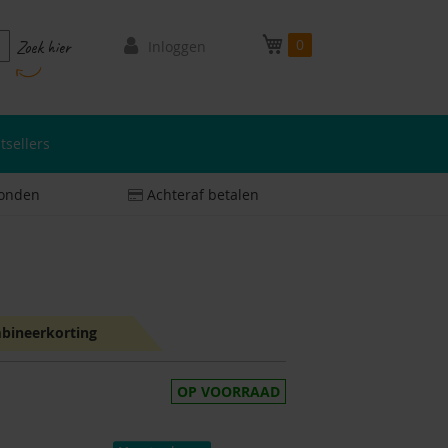
Mijn winkelwagen
0
oeken
Zoek hier
Inloggen
tsellers
zonden
Achteraf betalen
bineerkorting
OP VOORRAAD