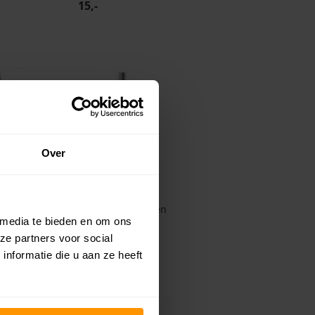
15,-
Over
py®
Petz Therapy®
poo voor
Sensitive & Repair
Katten
Conditioner Hond en
 media te bieden en om ons
Kat
ze partners voor social
15,-
nformatie die u aan ze heeft