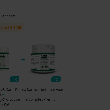
 Bespaar:
rdeel
€ 4,00
1x
1x
py® Sano Diarex Darmverbeteraar voor
at
+
py® Glucosamine Complex Premium
en Kat