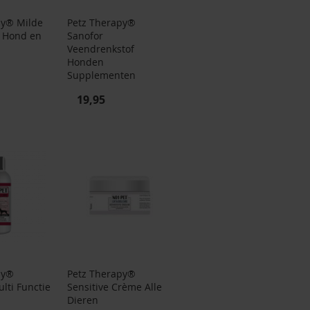
py® Milde
Petz Therapy®
r Hond en
Sanofor
Veendrenkstof
Honden
Supplementen
19,95
py®
Petz Therapy®
ulti Functie
Sensitive Crème Alle
Dieren