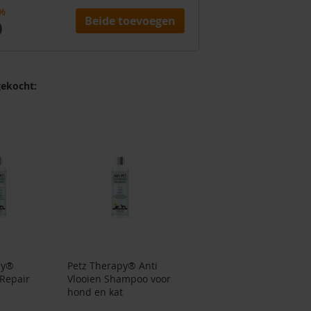
%
Beide toevoegen
0
ekocht:
py®
Petz Therapy® Anti
 Repair
Vlooien Shampoo voor
hond en kat