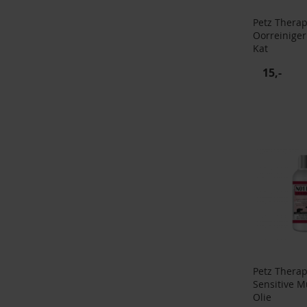
Petz Thera
Oorreinige
Kat
15,-
Petz Thera
Sensitive M
Olie