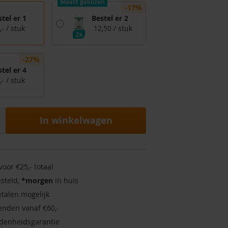
Meest gekozen
-17%
tel er 1
Bestel er 2
,-
/ stuk
12,50
/ stuk
2x
-27%
tel er 4
,-
/ stuk
In winkelwagen
voor €25,- totaal
steld,
*morgen
in huis
talen mogelijk
enden vanaf €60,-
denheidsgarantie