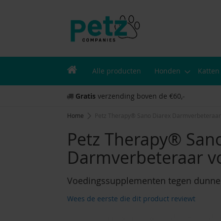
Alle producten
Honden
Katten
Gratis
verzending boven de €60,-
Home
Petz Therapy® Sano Diarex Darmverbeteraar
Petz Therapy® Sano
Darmverbeteraar v
Voedingssupplementen tegen dunne o
Wees de eerste die dit product reviewt