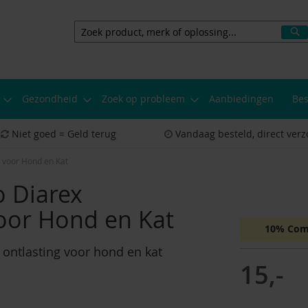
Z
Zoeken
Gezondheid
Zoek op probleem
Aanbiedingen
Bes
Niet goed = Geld terug
Vandaag besteld, direct ver
 voor Hond en Kat
 Diarex
oor Hond en Kat
10% Com
ntlasting voor hond en kat
15,-