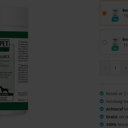
Bes
15
1x
Bes
11
4x
Bestel er 2 
Vandaag be
Achteraf
be
Gratis
verz
100%
tevre