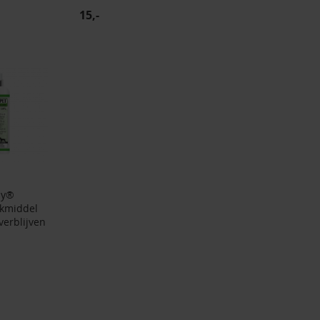
15,-
py®
kmiddel
verblijven