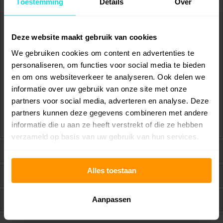
Toestemming
Details
Over
Werkt snel en effectief;
Eenvoudig te gebruiken;
Deze website maakt gebruik van cookies
Veilig en niet-giftig;
We gebruiken cookies om content en advertenties te
personaliseren, om functies voor social media te bieden
Alcoholvrij;
en om ons websiteverkeer te analyseren. Ook delen we
Vrij van bleekmiddel;
informatie over uw gebruik van onze site met onze
partners voor social media, adverteren en analyse. Deze
Zonder dierproeven geformuleerd.
partners kunnen deze gegevens combineren met andere
informatie die u aan ze heeft verstrekt of die ze hebben
verzameld op basis van uw gebruik van hun services.
Instructies
Alles toestaan
Ingrediënten
Reviews
Aanpassen