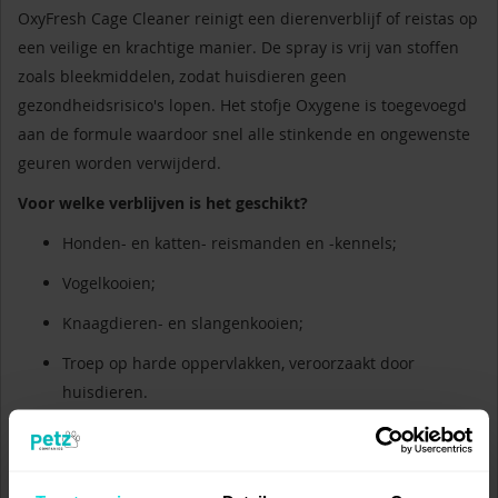
OxyFresh Cage Cleaner reinigt een dierenverblijf of reistas op
een veilige en krachtige manier. De spray is vrij van stoffen
zoals bleekmiddelen, zodat huisdieren geen
gezondheidsrisico's lopen. Het stofje Oxygene is toegevoegd
aan de formule waardoor snel alle stinkende en ongewenste
geuren worden verwijderd.
Voor welke verblijven is het geschikt?
Honden- en katten- reismanden en -kennels;
Vogelkooien;
Knaagdieren- en slangenkooien;
Troep op harde oppervlakken, veroorzaakt door
huisdieren.
Waarom moet je kiezen voor deze reiniger?
Geurloos;