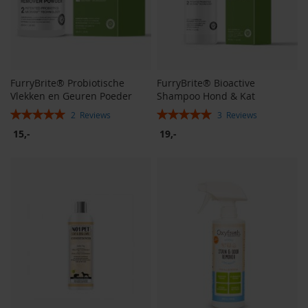
FurryBrite® Probiotische
FurryBrite® Bioactive
Vlekken en Geuren Poeder
Shampoo Hond & Kat
Rating:
Rating:
2
Reviews
3
Reviews
100%
100%
15,-
19,-