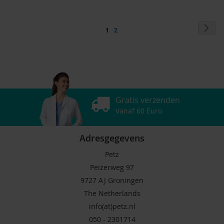
Pagina
Pag
Vol
Je
Pagina
1
2
leest
momenteel
pagina
Gratis verzenden
Vanaf 60 Euro
Adresgegevens
Petz
Peizerweg 97
9727 AJ Groningen
The Netherlands
info(at)petz.nl
050 - 2301714