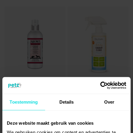
Petz Therapy® Vulvareiniger
OxyFresh Terrarium Cleaner
voor Hond en Kat
9,-
Rating:
Toestemming
Details
Over
1
Review
100%
17,50
Deze website maakt gebruik van cookies
We gebruiken cookies om content en advertenties te