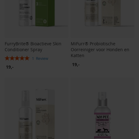
FurryBrite® Bioactieve Skin
MiFurr® Probiotische
Conditioner Spray
Oorreiniger voor Honden en
Katten
Rating:
1
Review
100%
19,-
19,-