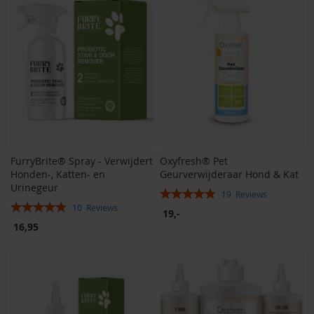
FurryBrite® Spray - Verwijdert
Oxyfresh® Pet
Honden-, Katten- en
Geurverwijderaar Hond & Kat
Urinegeur
Rating:
19
Reviews
Rating:
97%
10
Reviews
19,-
100%
16,95